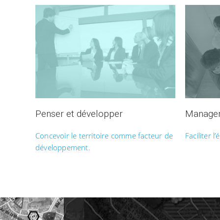
Penser et développer
Manager 
Concevoir le territoire comme facteur de
Faciliter 
développement.