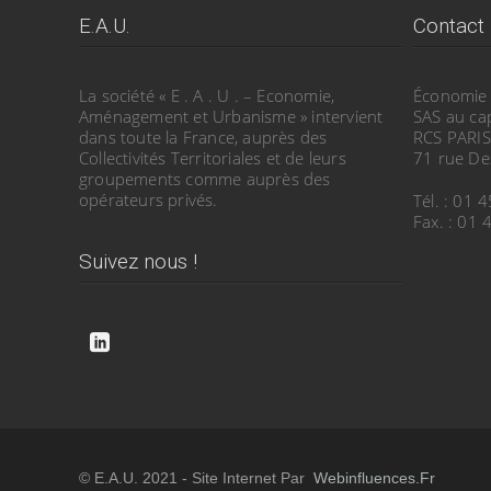
E.A.U.
Contact
La société « E . A . U . – Economie,
Économie
Aménagement et Urbanisme » intervient
SAS au ca
dans toute la France, auprès des
RCS PARIS
Collectivités Territoriales et de leurs
71 rue De
groupements comme auprès des
opérateurs privés.
Tél. : 01 
Fax. : 01
Suivez nous !
© E.A.U. 2021 - Site Internet Par
Webinfluences.fr