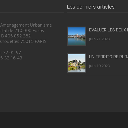
Les derniers articles
 Aménagement Urbanisme
pital de 210 000 Euros
EVALUER LES DEUX 
 B 405 052 382
juin 21 2023
snouettes 75015 PARIS
45 32 05 97
UN TERRITOIRE RUR
 45 32 16 43
juin 10 2023