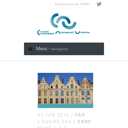
Suivez-nous sur Twitter :
Menu -
Navigation
05 JAN 2016 /
PAR
L'ÉQUIPE EAU /
DANS