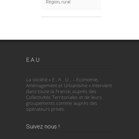
Région
,
rural
E.A.U.
La société « E . A . U . – Economie,
Aménagement et Urbanisme » intervient
dans toute la France, auprès des
Collectivités Territoriales et de leurs
groupements comme auprès des
opérateurs privés.
Suivez nous !