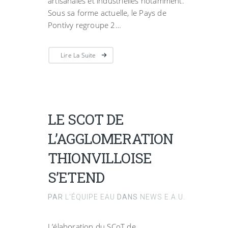
artisanales et industrielles notamment.
Sous sa forme actuelle, le Pays de
Pontivy regroupe 2…
Lire La Suite
LE SCOT DE
L’AGGLOMERATION
THIONVILLOISE
S’ETEND
PAR
L'ÉQUIPE EAU
DANS
NEWS E.A.U.
L’élaboration du SCoT de