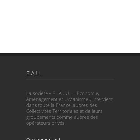
E.A.U.
La société « E . A . U . – Economie,
Aménagement et Urbanisme » intervient
dans toute la France, auprès des
Collectivités Territoriales et de leurs
groupements comme auprès des
opérateurs privés.