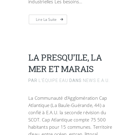
industrielles Les besoins…
Lire La Suite
LA PRESQU’ILE, LA
MER ET MARAIS
PAR
L'ÉQUIPE EAU
DANS
NEWS E.A.U.
La Communauté d’Agglomération Cap
Atlantique (La Baule-Guérande, 44) a
confié à E.A.U. la seconde révision du
SCOT. Cap Atlantique compte 75 500
habitants pour 15 communes. Territoire
d’eau, entre océan, estran, littoral,