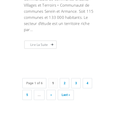
Villages et Terroirs • Communauté de
communes Serein et Armance. Soit 115
communes et 133 000 habitants. Le
secteur d’étude est un territoire riche
par…
Lire La Suite
Page 1 of 6
1
2
3
4
5
...
»
Last »