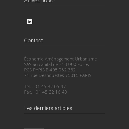
Suivez nous !
Contact
Économie Aménagement Urbanisme
SAS au capital de 210 000 Euros
RCS PARIS B 405 052 382
71 rue Desnouettes 75015 PARIS
Tél. : 01 45 32 05 97
Fax. : 01 45 32 16 43
Les derniers articles