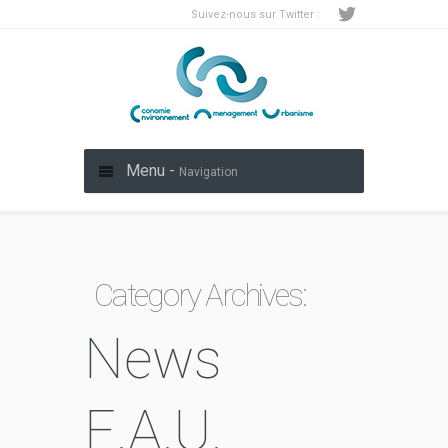
Suivez-nous sur Twitter :
Menu -
Navigation
Category Archives:
News
E.A.U.