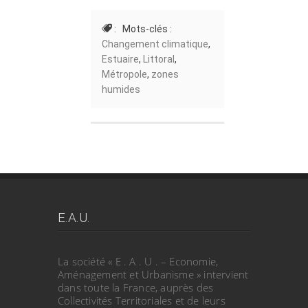
: Mots-clés :
Changement climatique
,
Estuaire
,
Littoral
,
Métropole
,
zones
humides
E.A.U.
La société « E . A . U . – Economie,
Aménagement et Urbanisme » intervient
dans toute la France, auprès des
Collectivités Territoriales et de leurs