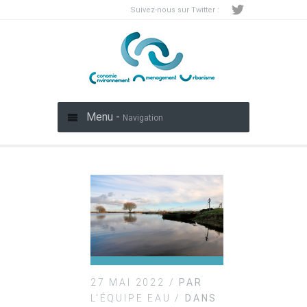
Suivez-nous sur Twitter :
Menu -
Navigation
27 MAI 2022 /
PAR
L'ÉQUIPE EAU /
DANS