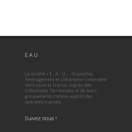
E.A.U.
La société « E . A . U . – Economie,
Aménagement et Urbanisme » intervient
dans toute la France, auprès des
Collectivités Territoriales et de leurs
groupements comme auprès des
opérateurs privés.
Suivez nous !