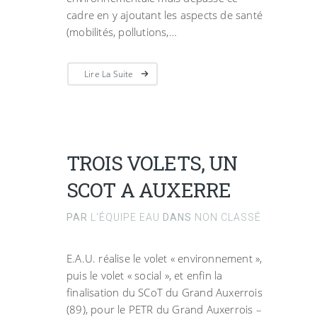
cadre en y ajoutant les aspects de santé
(mobilités, pollutions,…
Lire La Suite
TROIS VOLETS, UN
SCOT A AUXERRE
PAR
L'ÉQUIPE EAU
DANS
NON CLASSÉ
E.A.U. réalise le volet « environnement »,
puis le volet « social », et enfin la
finalisation du SCoT du Grand Auxerrois
(89), pour le PETR du Grand Auxerrois –