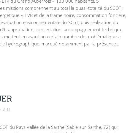
 PETR du Grand Auxerrois – 133 000 habitants, 5
missions comprennent au total la quasi-totalité du SCOT :
énergétique », TVB et de la trame noire, consommation foncière,
 évaluation environnementale du SCoT, puis réalisation du
arrêt, approbation, concertation, accompagnement technique
ts mettent en avant un certain nombre de problématiques :
mble hydrographique, marqué notamment par la présence…
UER
.A.U.
 SCOT du Pays Vallée de la Sarthe (Sablé-sur-Sarthe, 72) qui