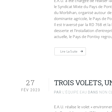
E.A.U. a été chargée de réaliser 
le Syndicat Mixte du Pays de Ponti
du Morbihan, organisé autour de s
dominante agricole, le Pays de Po
Il est traversé par la RD 768 et l
desserte et l’installation d’entre
actuelle, le Pays de Pontivy regr
Lire La Suite
27
TROIS VOLETS, 
FÉV 2023
PAR
L'ÉQUIPE EAU
DANS
NON C
E.A.U. réalise le volet « environnem