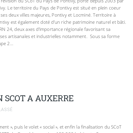
la révision du SCoT du Pays de Pontivy, porté depuis 2003 par
vy. Le territoire du Pays de Pontivy est situé en plein coeur
es deux villes majeures, Pontivy et Locminé. Territoire à
ntivy est également doté d’un riche patrimoine naturel et bâti.
a RN 24, deux axes d’importance régionale favorisant sa
prises artisanales et industrielles notamment. Sous sa forme
oupe 2…
UN SCOT A AUXERRE
LASSÉ
ent », puis le volet « social », et enfin la finalisation du SCoT