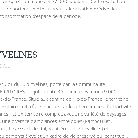
es, 63 communes et 77 000 habitants. Cette évaluation
 comportera un « focus » sur lz localisation précise des
 consommation d’espace de la période.
YVELINES
.A.U.
 le SCoT du Sud Yvelines, porté par la Communauté
ERRITOIRES, et qui compte 36 communes pour 79 000
le-de-France. Situé aux confins de l’Ile-de-France, le territoire
 territoire d’interface marqué par les phénomènes d’attractivité
ennes ; Et un territoire complet, avec une variété de paysages,
, une diversité d’ambiances entre pôles (Rambouillet /
es, Les Essarts-le-Roi, Saint-Arnoult-en-Yvelines) et
uipements élevé et un cadre de vie préservé qui constitue…