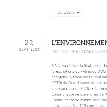
Lire La Suite
22
L’ENVIRONNEMEN
SEPT 2021
PAR
L'ÉQUIPE EAU
DANS
NEWS E
E.A.U. va réaliser la finalisatio
(prescriptions du PAS et du DOO, 
énergétique, trame noire, évaluati
(PETR) du Grand Auxerrois est co
intercommunale (EPCI) : • Comm
Communauté de communes de l’Ail
Communauté de communes Chablis
et Armance. Soit 115 communes et