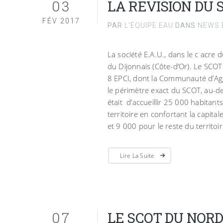
03
LA REVISION DU 
FÉV 2017
PAR
L'ÉQUIPE EAU
DANS
NEWS E
La société E.A.U., dans le c acre
du Dijonnais (Côte-d’Or). Le S
8 EPCI, dont la Communauté d’Agg
le périmètre exact du SCOT, au-de
était d’accueillir 25 000 habitan
territoire en confortant la capit
et 9 000 pour le reste du territo
Lire La Suite
07
LE SCOT DU NORD