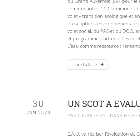
du Grand Auxerrois (89), pour le
communautés, 100 communes. Ces 
volet « transition écologique et 
prescriptions environnementales,
volet social, du PAS et du DOO, 
et programme d’actions. Ces vole
L’eau comme ressource : l’ense
Lire La Suite
30
UN SCOT A EVAL
JAN 2023
PAR
L'ÉQUIPE EAU
DANS
NEWS E
E.A.U. va réaliser l’évaluation du