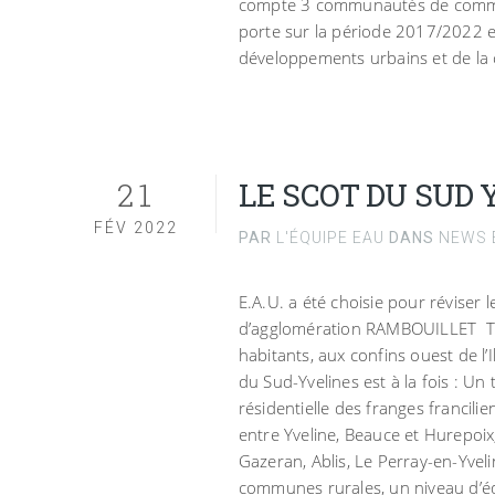
compte 3 communautés de commun
porte sur la période 2017/2022 et
développements urbains et de la
21
LE SCOT DU SUD 
FÉV 2022
PAR
L'ÉQUIPE EAU
DANS
NEWS E
E.A.U. a été choisie pour réviser
d’agglomération RAMBOUILLET T
habitants, aux confins ouest de l’I
du Sud-Yvelines est à la fois : Un
résidentielle des franges francili
entre Yveline, Beauce et Hurepoix
Gazeran, Ablis, Le Perray-en-Yvelin
communes rurales, un niveau d’éq