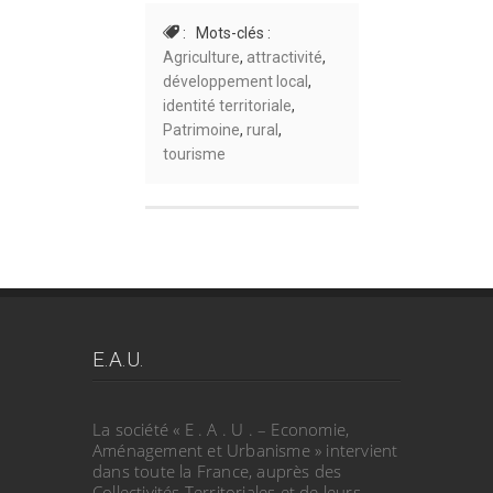
: Mots-clés :
Agriculture
,
attractivité
,
développement local
,
identité territoriale
,
Patrimoine
,
rural
,
tourisme
E.A.U.
La société « E . A . U . – Economie,
Aménagement et Urbanisme » intervient
dans toute la France, auprès des
Collectivités Territoriales et de leurs